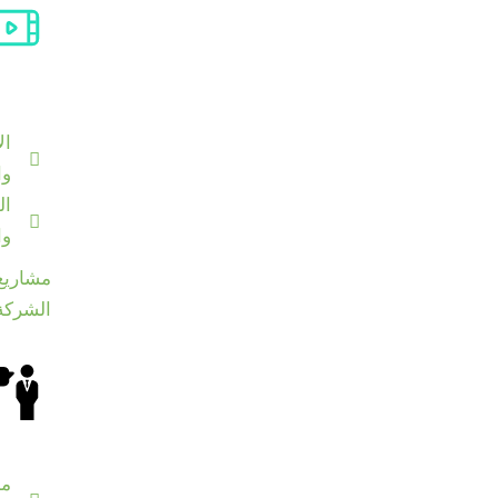
ال
وا
ال
وا
مشاريع
الشركة
م