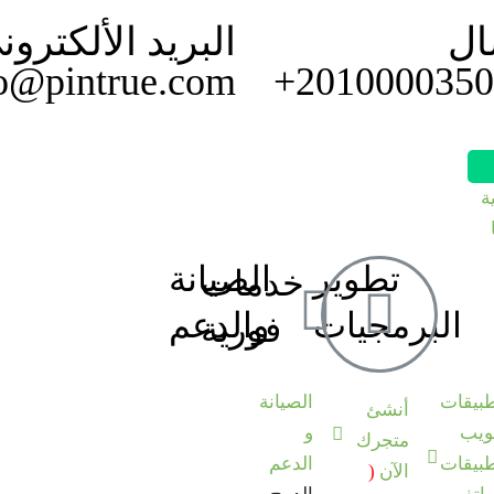
ال
البريد الألكترون
o@pintrue.com
ة
تطوير
الصيانة
خدمات
البرمجيات
والدعم
فورية
بيقات
الصيانة
أنشئ
ويب
و
متجرك
بيقات
الدعم
الآن
(