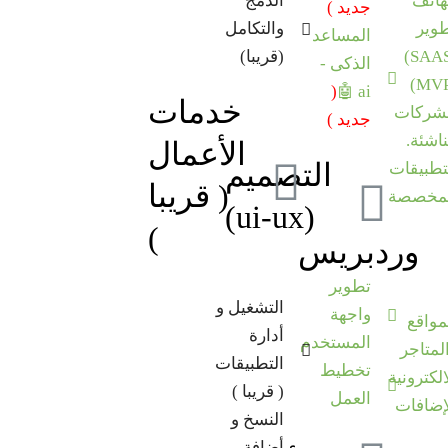
هاتف
الدمج
جديد )
وير
والتكامل
المساعد
(قريبا)
الذكى -
(MVP)
(
ai 🤖
خدمات
شركات
جديد )
ناشئة.
الأعمال
التصميم
تطبيقات
( قريبا
لمخصصة
(ui-ux)
)
وردبريس
تطوير
التشغيل و
واجهة
مواقع
أدارة
المستخدم
لمتاجر
التطبيقات
تخطيط
الكترونية
( قريبا )
العمل
إضافات
النسخ و
أضافة