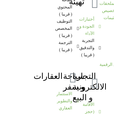
تهيئة
ملحقات
المحتوي
خصيص
( قريبا )
ثيمات
أختبارات
التوظيف
الجودة و
المخصص
الآداء
( قريبا )
التجربة
الترجمة
والتدقيق
( قريبا )
( قريبا )
الرقمية
التجارة
سياحة
العقارات
الالكترونية
و سفر
الاستثمار
و البيع
والتطوير
الأقامة
العقاري
(حجز