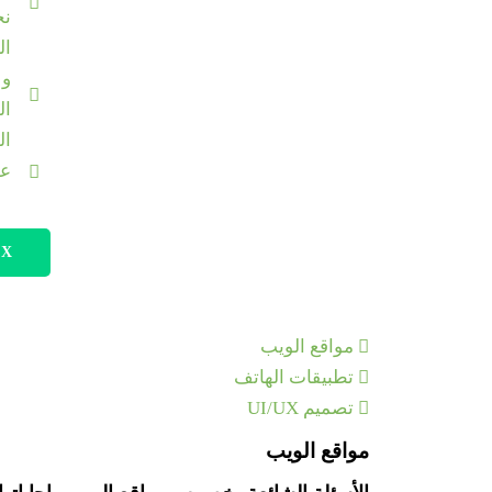
نح
ال
و
ال
ال
عم
X
مواقع الويب
تطبيقات الهاتف
تصميم UI/UX
مواقع الويب