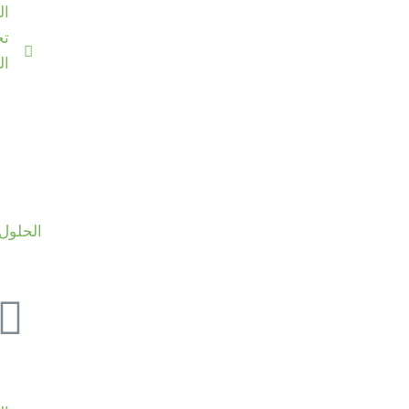
ال
ت
ال
الحلول 