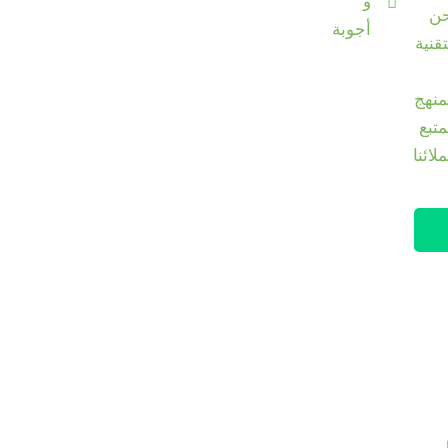
و
ن
أجوبة
تقنية
منهج
متبع
لائنا