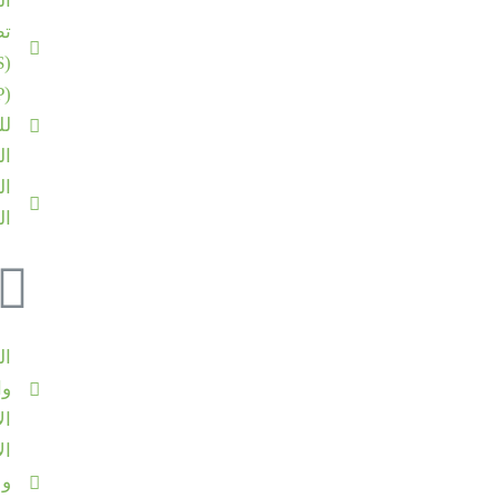
ال
تط
(SAAS)
لل
ال
ال
ا
ال
وا
ال
ال
و